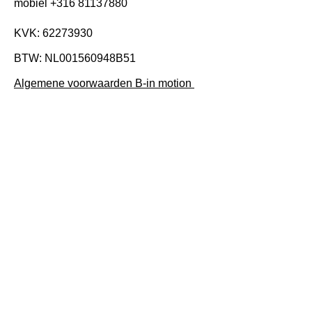
mobiel
+316 81137880
KVK:
62273930
BTW: NL001560948B51
Algemene voorwaarden B-in motion